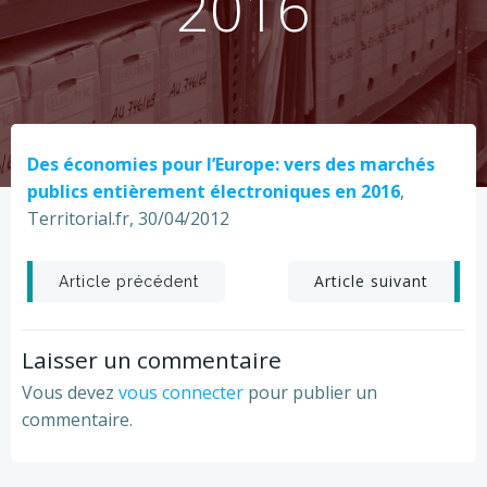
2016
Des économies pour l’Europe: vers des marchés
publics entièrement électroniques en 2016
,
Territorial.fr, 30/04/2012
Post
Post
Article suivant
Article précédent
navigation
navigation
Laisser un commentaire
Vous devez
vous connecter
pour publier un
commentaire.