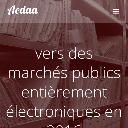
Aller
Aedaa
au
contenu
vers des
marchés publics
entièrement
électroniques en