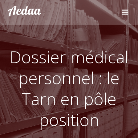
Aller
Aedaa
au
contenu
Dossier médical
personnel : le
Tarn en pôle
position