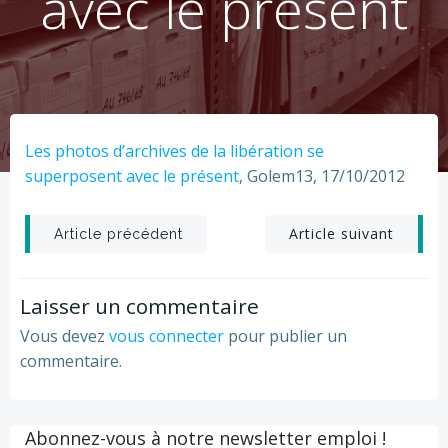
avec le présent
Les photos d’archives de la libération se
superposent avec le présent
, Golem13, 17/10/2012
Post
Post
Article suivant
Article précédent
navigation
navigation
Laisser un commentaire
Vous devez
vous connecter
pour publier un
commentaire.
Abonnez-vous à notre newsletter emploi !