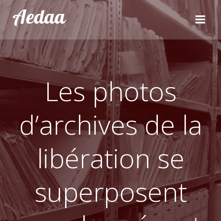
Aller
Aedaa
au
contenu
Les photos
d’archives de la
libération se
superposent