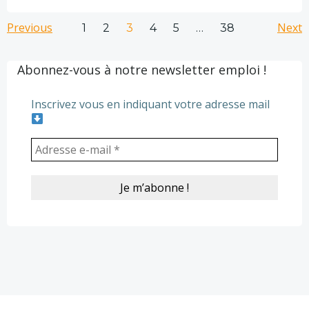
Posts
Posts
Po
Previous
Page
Page
Page
Page
Page
Next
Page
1
2
3
4
5
…
38
navigation
navigation
na
Abonnez-vous à notre newsletter emploi !
Inscrivez vous en indiquant votre adresse mail