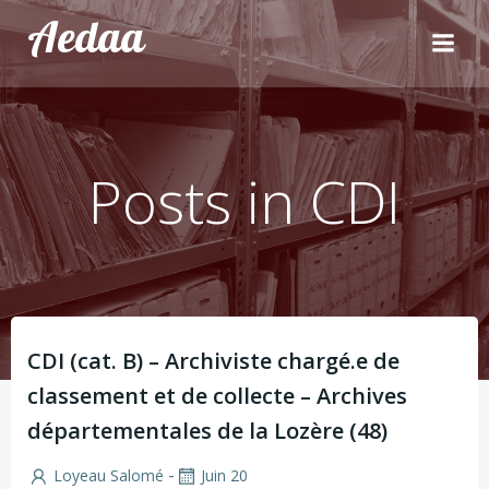
Aller
Aedaa
au
contenu
Posts in CDI
CDI (cat. B) – Archiviste chargé.e de
classement et de collecte – Archives
départementales de la Lozère (48)
-
Loyeau Salomé
Juin 20