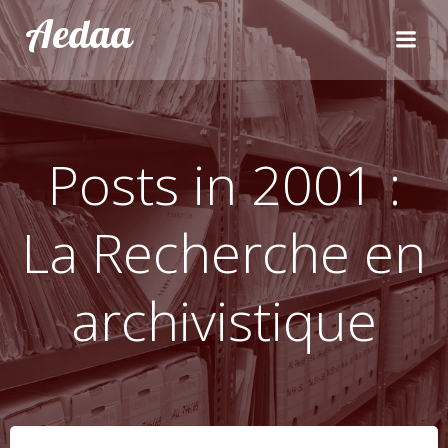
Aller
Aedaa
au
contenu
Posts in 2001 :
La Recherche en
archivistique