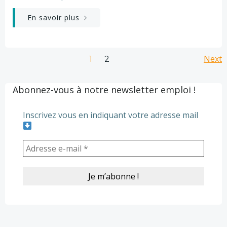
En savoir plus
Posts
Po
Page
Next
Page
1
2
navigation
na
Abonnez-vous à notre newsletter emploi !
Inscrivez vous en indiquant votre adresse mail