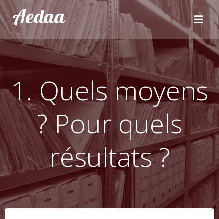
Aller
Aedaa
au
contenu
1. Quels moyens
? Pour quels
résultats ?