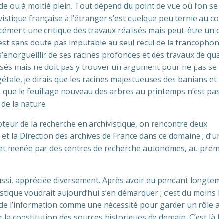
vide ou à moitié plein. Tout dépend du point de vue où l’on se
ivistique française à l’étranger s’est quelque peu ternie au c
rcément une critique des travaux réalisés mais peut-être un 
’est sans doute pas imputable au seul recul de la francophon
s’enorgueillir de ses racines profondes et des travaux de qua
ssés mais ne doit pas y trouver un argument pour ne pas se
ale, je dirais que les racines majestueuses des banians et
 que le feuillage nouveau des arbres au printemps n’est pa
 de la nature.
moteur de la recherche en archivistique, on rencontre deux
at et la Direction des archives de France dans ce domaine ; d’u
 et menée par des centres de recherche autonomes, au prem
e aussi, appréciée diversement. Après avoir eu pendant longte
ivistique voudrait aujourd’hui s’en démarquer ; c’est du moins l
s de l’information comme une nécessité pour garder un rôle a
 la constitution des sources historiques de demain. C’est là 