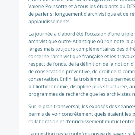
Valérie Poinsotte et à tous les étudiants du DE
de parler si longuement d’archivistique et de réfl
applaudissements.
La journée a d’abord été l’occasion d’une triple 
archivistique outre-Atlantique où l’on note la
larges mais toujours complémentaires des diff
concerne l’archivistique française et les travaux 
respect de fonds, de la définition de la notion d
de conservation préventive, de droit de la comm
conservation. Enfin, la troisième nous permet de
bibliothéconomie, discipline plus structurée, a
programmes de recherche que les archivistes ne
Sur le plan transversal, les exposés des séances 
permis de voir concrètement quels étaient les po
collaboration et d’enrichissement mutuel entre c
La question reste toutefois posée de savoir si 