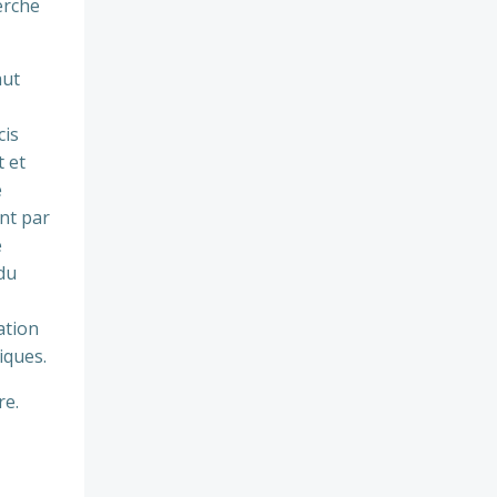
erche
aut
cis
t et
e
ent par
e
 du
ation
iques.
re.