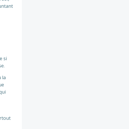
runtant
e si
se.
 la
ue
qui
rtout