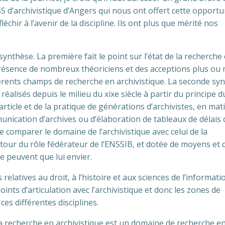
SS d’archivistique d’Angers qui nous ont offert cette opportu
échir à l’avenir de la discipline. Ils ont plus que mérité nos
synthèse. La première fait le point sur l’état de la recherche
 présence de nombreux théoriciens et des acceptions plus ou
érents champs de recherche en archivistique. La seconde sy
réalisés depuis le milieu du xixe siècle à partir du principe d
’article et de la pratique de générations d’archivistes, en mat
unication d’archives ou d’élaboration de tableaux de délais 
 comparer le domaine de l’archivistique avec celui de la
utour du rôle fédérateur de l’ENSSIB, et dotée de moyens et 
 peuvent que lui envier.
relatives au droit, à l’histoire et aux sciences de l’informati
ints d’articulation avec l’archivistique et donc les zones de
es différentes disciplines.
la recherche en archivistique est un domaine de recherche en