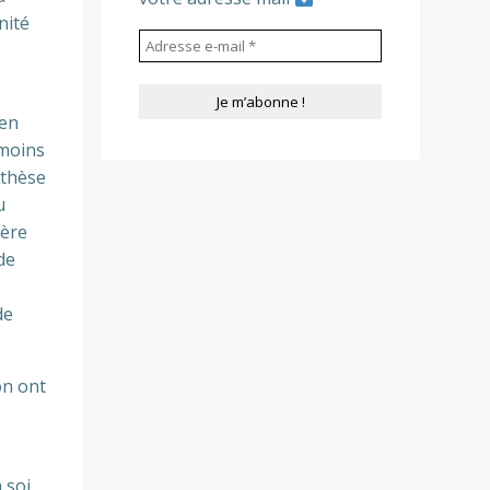
nité
 en
 moins
nthèse
u
ière
de
de
on ont
 soi,