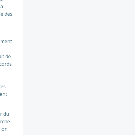
la
le des
pement
it de
ecords
des
ment
r du
erche
tion