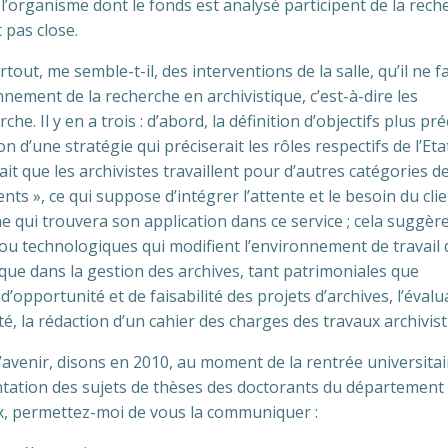
e l’organisme dont le fonds est analysé participent de la rech
t pas close.
out, me semble-t-il, des interventions de la salle, qu’il ne f
nement de la recherche en archivistique, c’est-à-dire les
he. Il y en a trois : d’abord, la définition d’objectifs plus pré
n d’une stratégie qui préciserait les rôles respectifs de l’Eta
ait que les archivistes travaillent pour d’autres catégories d
nts », ce qui suppose d’intégrer l’attente et le besoin du cli
he qui trouvera son application dans ce service ; cela suggèr
 ou technologiques qui modifient l’environnement de travail
mique dans la gestion des archives, tant patrimoniales que
d’opportunité et de faisabilité des projets d’archives, l’évalu
ité, la rédaction d’un cahier des charges des travaux archivist
’avenir, disons en 2010, au moment de la rentrée universitai
ation des sujets de thèses des doctorants du département
 yeux, permettez-moi de vous la communiquer :