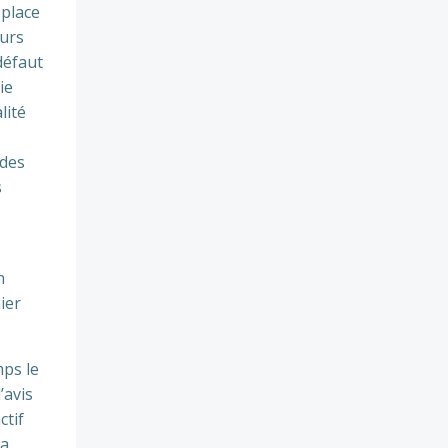
 place
ours
défaut
ie
lité
 des
s
n
ier
mps le
’avis
ctif
la