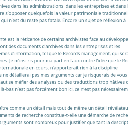
chives dans les administrations, dans les entreprises et dans 
ire s’opposer quelquefois la valeur patrimoniale traditionnel
qui n’est du reste pas fatale. Encore un sujet de réflexion à
e est la réticence de certains archivistes face au dévelop
nt des documents d’archives dans les entreprises et les
èmes d’information, tel que le Records management, qui sera
es. Je m’inscris pour ma part en faux contre l’idée que le R
ternationale en cours, n’apporterait rien à la discipline
je ne détaillerai pas mes arguments car je risquerais de vous
l faut se méfier des analyses ou des traductions trop hâtives 
 là-bas n’est pas forcément bon ici, ce n’est pas nécessaire
aître comme un détail mais tout de même un détail révélateu
struments de recherche constitue-t-elle une démarche de rech
s arguments sont nombreux pour justifier que tant la descrip