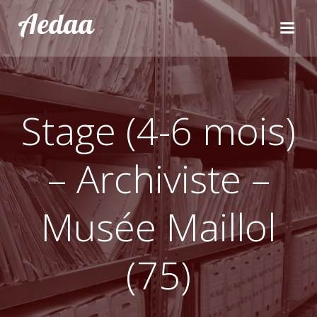
Aller
Aedaa
au
contenu
Stage (4-6 mois)
– Archiviste –
Musée Maillol
(75)