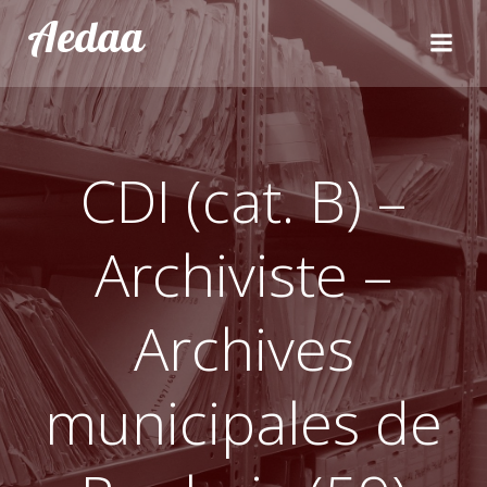
Aller
Aedaa
au
contenu
CDI (cat. B) –
Archiviste –
Archives
municipales de