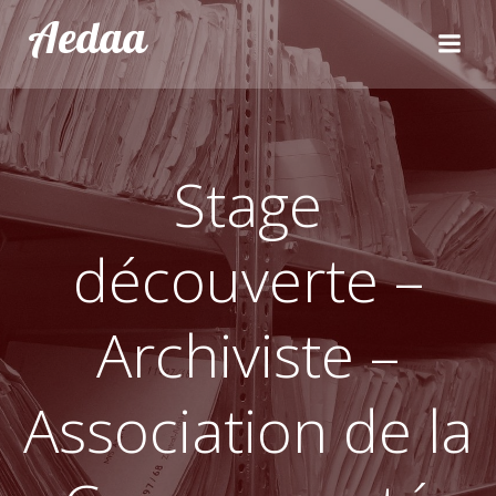
Aller
Aedaa
au
contenu
Stage
découverte –
Archiviste –
Association de la