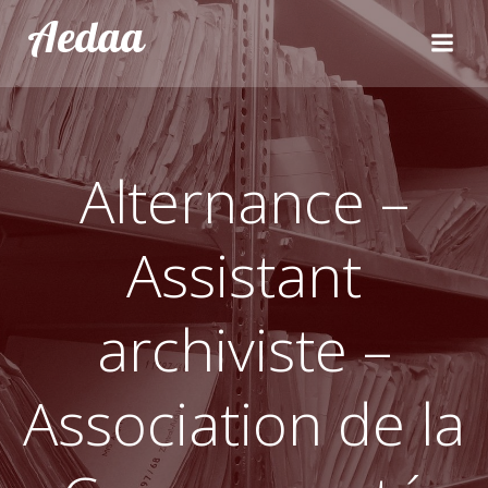
Aller
Aedaa
au
contenu
Alternance –
Assistant
archiviste –
Association de la