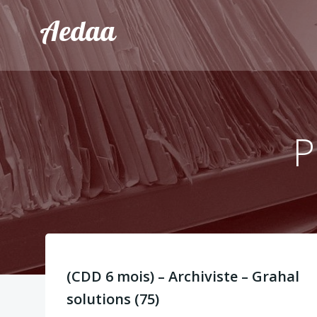
Aller
Aedaa
au
contenu
P
(CDD 6 mois) – Archiviste – Grahal
solutions (75)