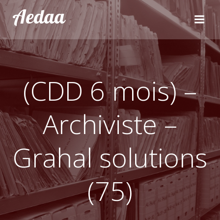
Aller
Aedaa
au
contenu
(CDD 6 mois) –
Archiviste –
Grahal solutions
(75)