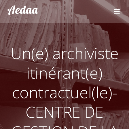
Aller
Aedaa
au
contenu
Un(e) archiviste
itinérant(e)
contractuel(le)-
CENTRE DE