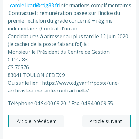
:
carole.licari@cdg83.fr
Informations complémentaires
:Contractuel : rémunération basée sur l’indice du
premier échelon du grade concerné + régime
indemnitaire. (Contrat d’un an)
Candidatures à adresser au plus tard le 12 juin 2020
(le cachet de la poste faisant foi) à :
Monsieur le Président du Centre de Gestion
C.D.G. 83
CS 70576
83041 TOULON CEDEX 9
Ou sur le lien : https://www.cdgvar.fr/poste/une-
archiviste-itinerante-contractuelle/
Téléphone 04.94.00.09.20. / Fax. 04.94.00.09.55.
Post
Post
Article suivant
Article précédent
navigation
navigation