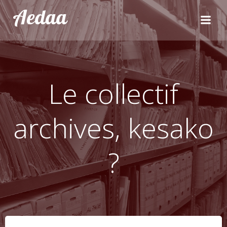
Aller
Aedaa
au
contenu
Le collectif
archives, kesako
?