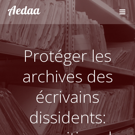
Aller
Aedaa
au
contenu
Protéger les
archives des
écrivains
dissidents: