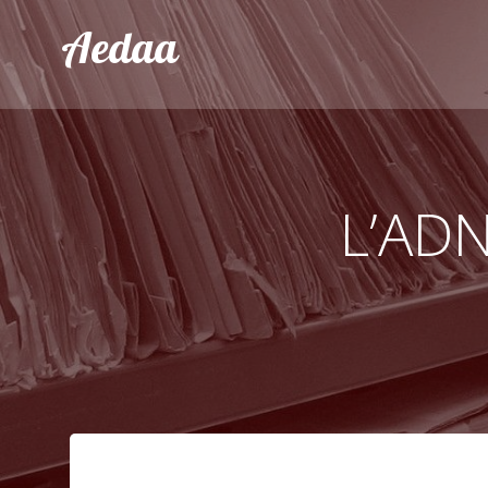
Aller
Aedaa
au
contenu
L’ADN