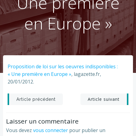
Une première
en Europe »
Proposition de loi sur les oeuvres indisponibles :
« Une première en Europe »
, lagazette.fr,
20/01/2012.
Post
Post
Article suivant
Article précédent
navigation
navigation
Laisser un commentaire
Vous devez
vous connecter
pour publier un