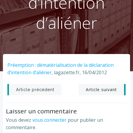
d’intention
d’aliéner
Préemption : dématérialisation de la déclaration
d’intention d’aliéner
, lagazette.fr, 16/04/2012
Post
Post
Article suivant
Article précédent
navigation
navigation
Laisser un commentaire
Vous devez
vous connecter
pour publier un
commentaire.