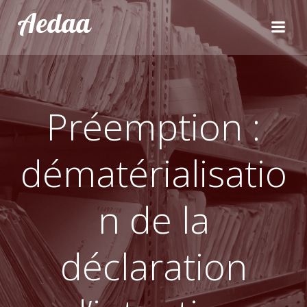
Aller
Aedaa
au
contenu
Préemption :
dématérialisatio
n de la
déclaration