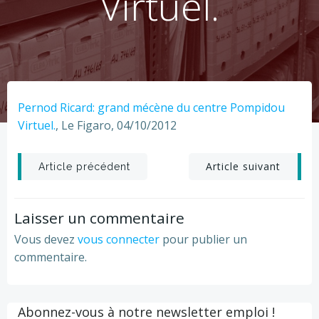
Virtuel.
Pernod Ricard: grand mécène du centre Pompidou
Virtuel.
, Le Figaro, 04/10/2012
Post
Post
Article suivant
Article précédent
navigation
navigation
Laisser un commentaire
Vous devez
vous connecter
pour publier un
commentaire.
Abonnez-vous à notre newsletter emploi !