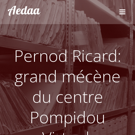
Aller
Aedaa
au
contenu
Pernod Ricard:
grand mécène
du centre
Pompidou