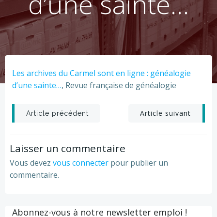
d’une sainte…
Les archives du Carmel sont en ligne : généalogie
d’une sainte…
, Revue française de généalogie
Post
Post
Article suivant
Article précédent
navigation
navigation
Laisser un commentaire
Vous devez
vous connecter
pour publier un
commentaire.
Abonnez-vous à notre newsletter emploi !