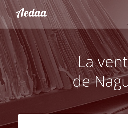
Aller
Aedaa
au
contenu
La vent
de Nagu