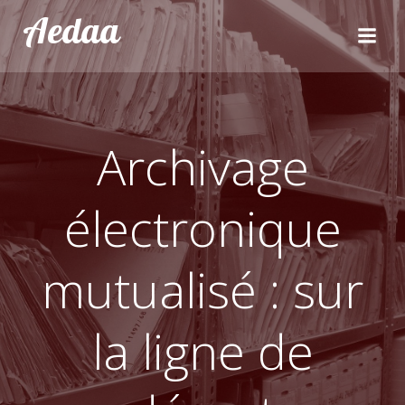
Aller
Aedaa
au
contenu
Archivage
électronique
mutualisé : sur
la ligne de