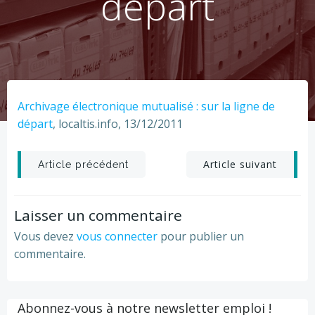
départ
Archivage électronique mutualisé : sur la ligne de
départ
, localtis.info, 13/12/2011
Post
Post
Article suivant
Article précédent
navigation
navigation
Laisser un commentaire
Vous devez
vous connecter
pour publier un
commentaire.
Abonnez-vous à notre newsletter emploi !