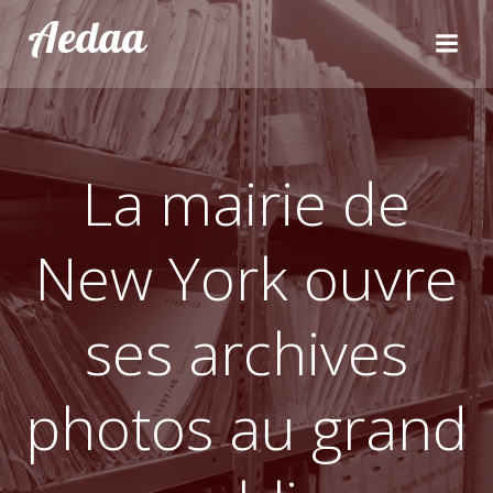
Aller
Aedaa
au
contenu
La mairie de
New York ouvre
ses archives
photos au grand