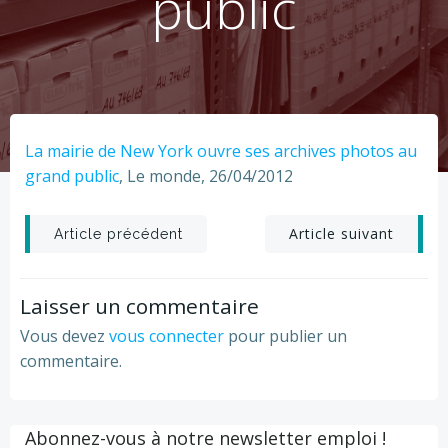
public
La mairie de New York ouvre ses archives photos au
grand public
, Le monde, 26/04/2012
Post
Post
Article suivant
Article précédent
navigation
navigation
Laisser un commentaire
Vous devez
vous connecter
pour publier un
commentaire.
Abonnez-vous à notre newsletter emploi !