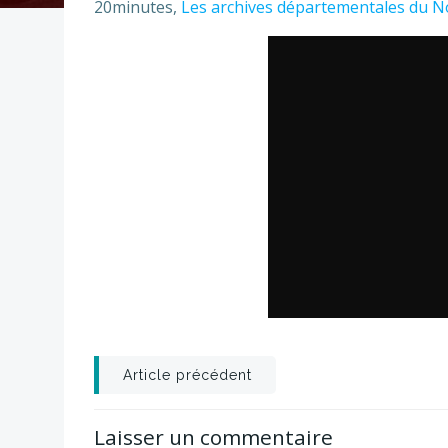
20minutes,
Les archives départementales du N
Post
Article précédent
navigation
Laisser un commentaire