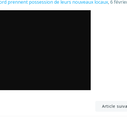
ord prennent possession de leurs nouveaux locaux
, 6 févri
Post
Article suiv
navigation