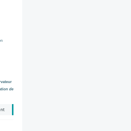
en
rvateur
ation de
ant