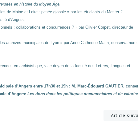
ersités en histoire du Moyen Âge.
es de Maine-et-Loire : pesée globale » par les étudiants du Master 2
rsité d’Angers.
ionnels : collaborations et concurrences ? » par Olivier Corpet, directeur de
s archives municipales de Lyon » par Anne-Catherine
Marin, conservatrice 
rences en archivistique, vice-doyen de la faculté des Lettres, Langues et
unicipale d’Angers entre 17h30 et 19h : M. Marc-Édouard GAUTIER, conse
pale d’Angers:
Les dons dans les politiques documentaires et de valoris
Post
Article suiv
navigation