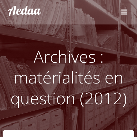
Aller
Aedaa
au
contenu
Archives :
matérialités en
question (2012)