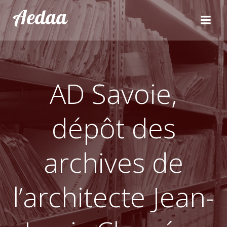
Aller
Aedaa
au
contenu
AD Savoie,
dépôt des
archives de
l’architecte Jean-