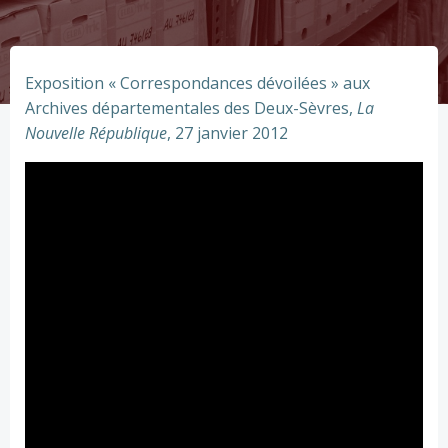
Exposition « Correspondances dévoilées » aux
Archives départementales des Deux-Sèvres,
La
Nouvelle République
, 27 janvier 2012