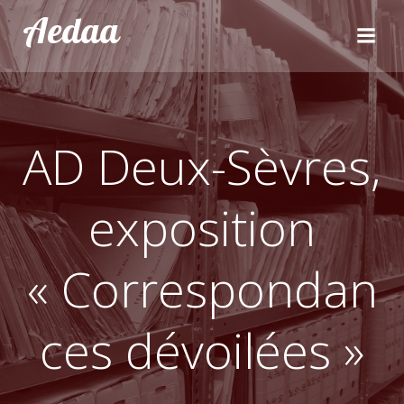
Aller
Aedaa
au
contenu
AD Deux-Sèvres,
exposition
« Correspondan
ces dévoilées »