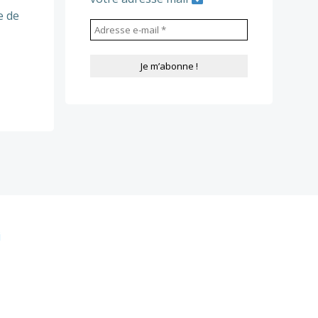
e de
i