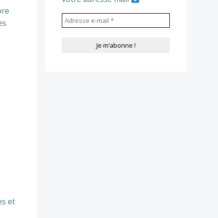
bre
es
es et