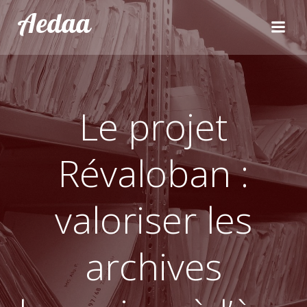
Aller
Aedaa
au
contenu
Le projet
Révaloban :
valoriser les
archives