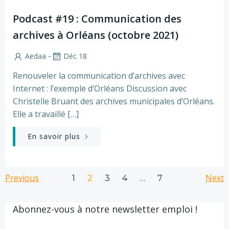
Podcast #19 : Communication des
archives à Orléans (octobre 2021)
-
Aedaa
Déc 18
Renouveler la communication d’archives avec
Internet : l’exemple d’Orléans Discussion avec
Christelle Bruant des archives municipales d’Orléans.
Elle a travaillé […]
En savoir plus
Posts
Posts
Po
Previous
Page
Page
Page
Page
Next
Page
1
2
3
4
…
7
navigation
navigation
na
Abonnez-vous à notre newsletter emploi !