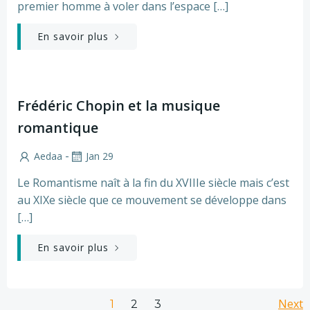
premier homme à voler dans l’espace […]
En savoir plus
Frédéric Chopin et la musique
romantique
-
Aedaa
Jan 29
Le Romantisme naît à la fin du XVIIIe siècle mais c’est
au XIXe siècle que ce mouvement se développe dans
[…]
En savoir plus
Page
Page
Next
Page
1
2
3