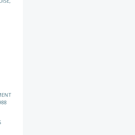
OISE,
MENT
988
S