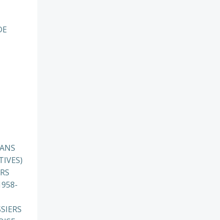
DE
MANS
IVES)
ERS
1958-
SIERS