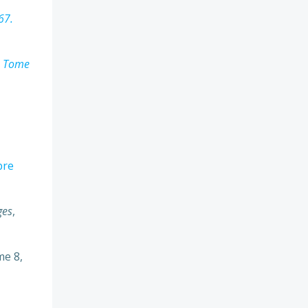
67.
7. Tome
bre
ges
,
me 8,