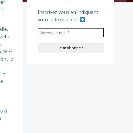
cer
son
Inscrivez vous en indiquant
votre adresse mail
lle,
 vote
t
6,48 %
ent le
les
ie
e à
u