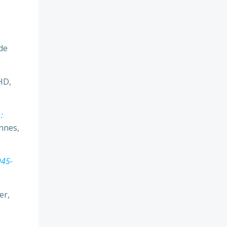
[de
SHD,
:
ennes,
945-
er,