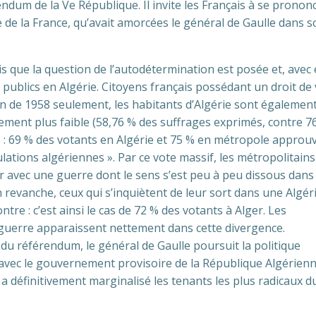
endum de la Ve République. Il invite les Français à se pronon
e de la France, qu’avait amorcées le général de Gaulle dans 
is que la question de l’autodétermination est posée et, avec e
 publics en Algérie. Citoyens français possédant un droit de
in de 1958 seulement, les habitants d’Algérie sont égalemen
ttement plus faible (58,76 % des suffrages exprimés, contre 7
 : 69 % des votants en Algérie et 75 % en métropole approuv
lations algériennes ». Par ce vote massif, les métropolitains
r avec une guerre dont le sens s’est peu à peu dissous dans 
 revanche, ceux qui s’inquiètent de leur sort dans une Algér
tre : c’est ainsi le cas de 72 % des votants à Alger. Les
guerre apparaissent nettement dans cette divergence.
du référendum, le général de Gaulle poursuit la politique
 avec le gouvernement provisoire de la République Algérienn
1 a définitivement marginalisé les tenants les plus radicaux d