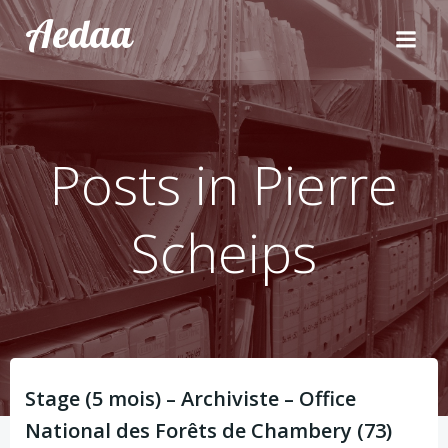
Aller
Aedaa
au
contenu
Posts in
Pierre
Scheips
Stage (5 mois) – Archiviste – Office
National des Forêts de Chambery (73)