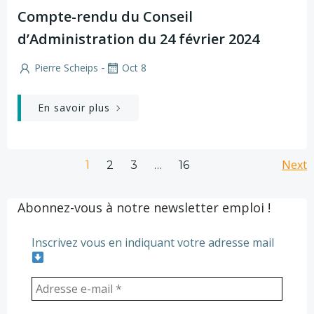
Compte-rendu du Conseil
d’Administration du 24 février 2024
-
Pierre Scheips
Oct 8
En savoir plus
Posts
Po
Page
Page
Page
Next
Page
1
2
3
…
16
navigation
na
Abonnez-vous à notre newsletter emploi !
Inscrivez vous en indiquant votre adresse mail