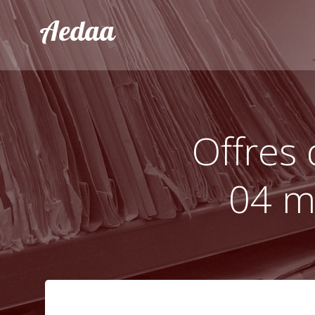
Aller
Aedaa
au
contenu
Offres 
04 m