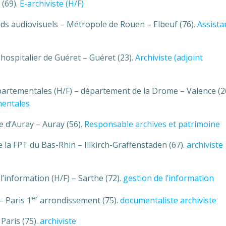
 (69).
E-archiviste (H/F)
nds audiovisuels – Métropole de Rouen – Elbeuf (76).
Assista
e hospitalier de Guéret – Guéret (23).
Archiviste (adjoint
épartementales (H/F) – département de la Drome – Valence (26
mentales
e d’Auray – Auray (56).
Responsable archives et patrimoine
e la FPT du Bas-Rhin – Illkirch-Graffenstaden (67).
archiviste
’information (H/F) – Sarthe (72).
gestion de l’information
er
– Paris 1
arrondissement (75).
documentaliste archiviste
 Paris (75).
archiviste