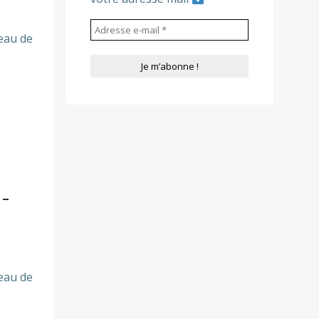
seau de
 –
seau de