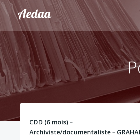
Aller
Aedaa
au
contenu
P
CDD (6 mois) –
Archiviste/documentaliste – GRAHA