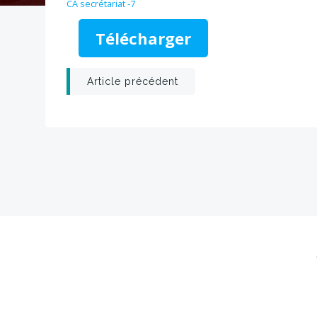
CA secrétariat -7
Télécharger
Post
Article précédent
navigation