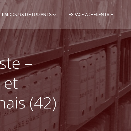
PARCOURS D’ÉTUDIANTS
ESPACE ADHÉRENTS
ste –
 et
ais (42)