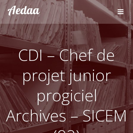
Aller
Aedaa
au
contenu
CDI – Chef de
projet junior
progiciel
Archives – SICEM