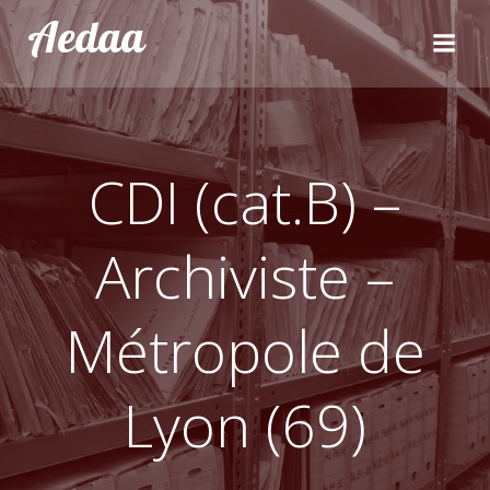
Aller
Aedaa
au
contenu
CDI (cat.B) –
Archiviste –
Métropole de
Lyon (69)