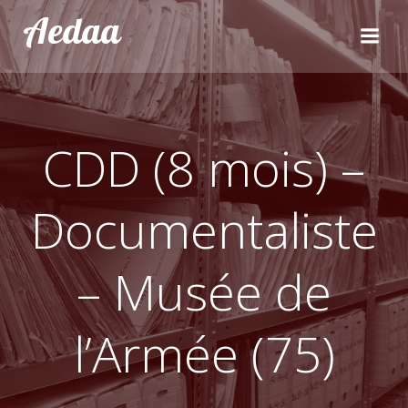
Aller
Aedaa
au
contenu
CDD (8 mois) –
Documentaliste
– Musée de
l’Armée (75)