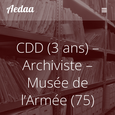
Aller
Aedaa
au
contenu
CDD (3 ans) –
Archiviste –
Musée de
l’Armée (75)