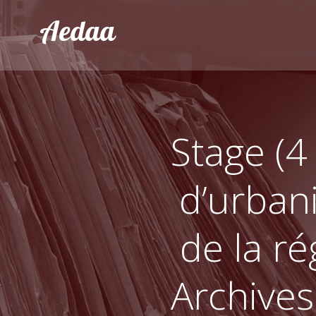
Aller
Aedaa
au
contenu
Stage (4
d’urban
de la r
Archive