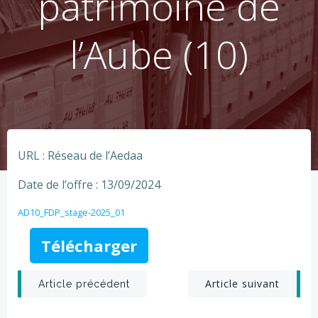
patrimoine de
l’Aube (10)
URL : Réseau de l’Aedaa
Date de l’offre : 13/09/2024
AD10_FDP_stage-2025_01
Télécharger
Post
Post
Article suivant
Article précédent