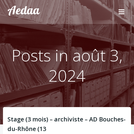
Aller
Aedaa
au
contenu
Posts in août 3,
2024
Stage (3 mois) – archiviste – AD Bouches-
du-Rhône (13