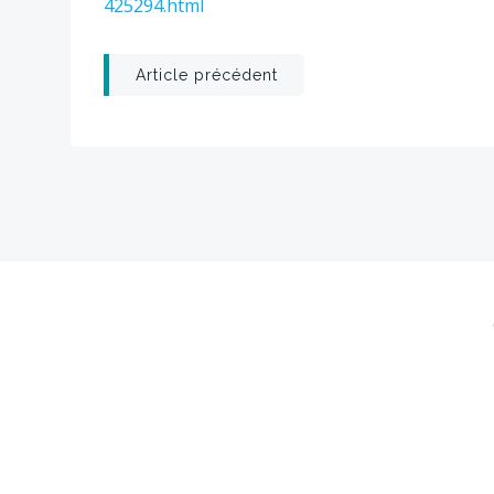
425294.html
Post
Article précédent
navigation