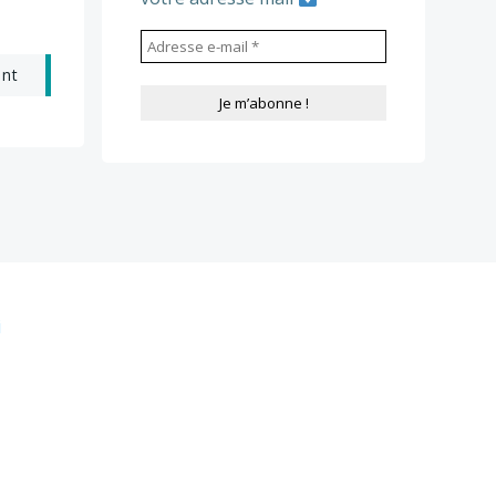
ant
i