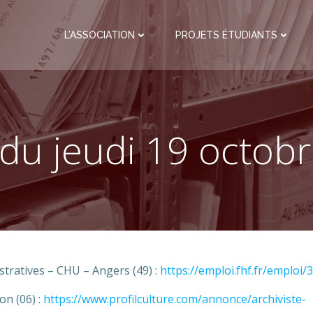
L’ASSOCIATION
PROJETS ÉTUDIANTS
 du jeudi 19 octob
stratives – CHU – Angers (49) :
https://emploi.fhf.fr/emploi/
on (06) :
https://www.profilculture.com/annonce/archiviste-