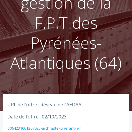
gestion de la
F.P.T des
Pyrénées-
Atlantiques (64)
URL de l’offre : Réseau de l’AEDAA
Date de l’offre : 02/10/2023
o064231001207025-archiviste-itinerant-h-f