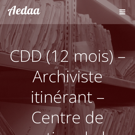
Aller
Aedaa
au
contenu
CDD (12 mois) –
Archiviste
itinérant –
Centre de