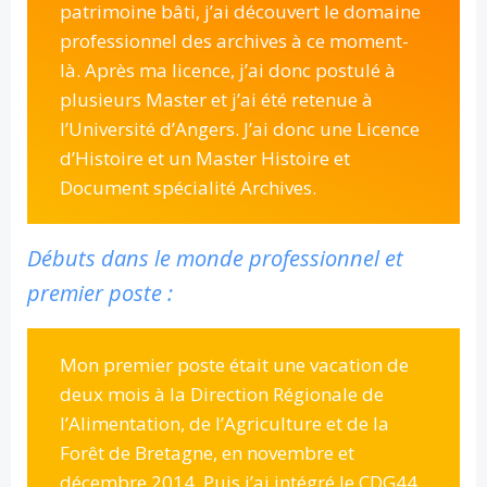
patrimoine bâti, j’ai découvert le domaine
professionnel des archives à ce moment-
là. Après ma licence, j’ai donc postulé à
plusieurs Master et j’ai été retenue à
l’Université d’Angers. J’ai donc une Licence
d’Histoire et un Master Histoire et
Document spécialité Archives.
Débuts dans le monde professionnel et
premier poste :
Mon premier poste était une vacation de
deux mois à la Direction Régionale de
l’Alimentation, de l’Agriculture et de la
Forêt de Bretagne, en novembre et
décembre 2014. Puis j’ai intégré le CDG44