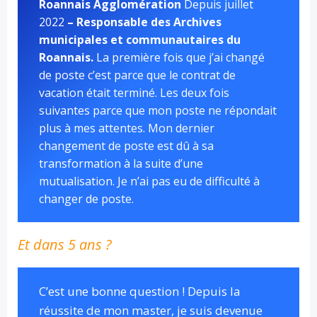
Roannais Agglomération
Depuis juillet
2022
– Responsable des Archives
municipales et communautaires du
Roannais.
La première fois que j’ai changé
de poste c’est parce que le contrat de
vacation était terminé. Les deux fois
suivantes parce que mon poste ne répondait
plus à mes attentes. Mon dernier
changement de poste est dû à sa
transformation à la suite d’une
mutualisation. Je n’ai pas eu de difficulté à
changer de poste.
Et dans 5 ans ?
C’est une bonne question ! Depuis la
réussite de mon master, je suis devenue