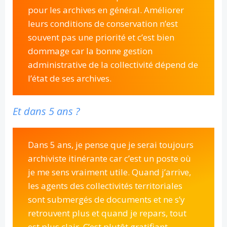
pour les archives en général. Améliorer
leurs conditions de conservation n’est
souvent pas une priorité et c’est bien
dommage car la bonne gestion
administrative de la collectivité dépend de
l’état de ses archives.
Et dans 5 ans ?
Dans 5 ans, je pense que je serai toujours
archiviste itinérante car c’est un poste où
je me sens vraiment utile. Quand j’arrive,
les agents des collectivités territoriales
sont submergés de documents et ne s’y
retrouvent plus et quand je repars, tout
est plus clair. C’est plutôt gratifiant.