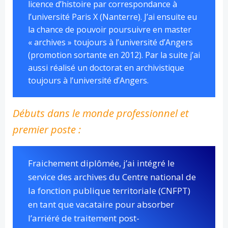
licence d’histoire par correspondance à
l’université Paris X (Nanterre). J’ai ensuite eu
la chance de pouvoir poursuivre en master
« archives » toujours à l’université d’Angers
(promotion sortante en 2012). Par la suite j’ai
aussi réalisé un doctorat en archivistique
toujours à l’université d’Angers.
Débuts dans le monde professionnel et
premier poste :
Fraichement diplômée, j’ai intégré le
service des archives du Centre national de
la fonction publique territoriale (CNFPT)
en tant que vacataire pour absorber
l’arriéré de traitement post-