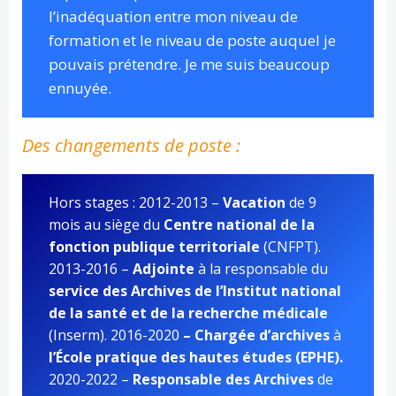
l’inadéquation entre mon niveau de
formation et le niveau de poste auquel je
pouvais prétendre. Je me suis beaucoup
ennuyée.
Des changements de poste :
Hors stages : 2012-2013 –
Vacation
de 9
mois au siège du
Centre national de la
fonction publique territoriale
(CNFPT).
2013-2016 –
Adjointe
à la responsable du
service des Archives de l’Institut national
de la santé et de la recherche médicale
(Inserm). 2016-2020
– Chargée d’archives
à
l’École pratique des hautes études (EPHE).
2020-2022 –
Responsable des Archives
de