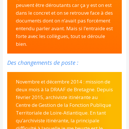
peuvent être déroutants car ça y est on est
dans le concret et on se retrouve face à des
documents dont on n’avait pas forcément
entendu parler avant. Mais si l’entraide est
forte avec les collègues, tout se déroule
bien.
Des changements de poste :
Novembre et décembre 2014 : mission de
deux mois à la DRAAF de Bretagne. Depuis
février 2015, archiviste itinérante au
Centre de Gestion de la Fonction Publique
Territoriale de Loire-Atlantique. En tant
qu’archiviste itinérante, la principale
difficulté à laquelle je me heurte est le