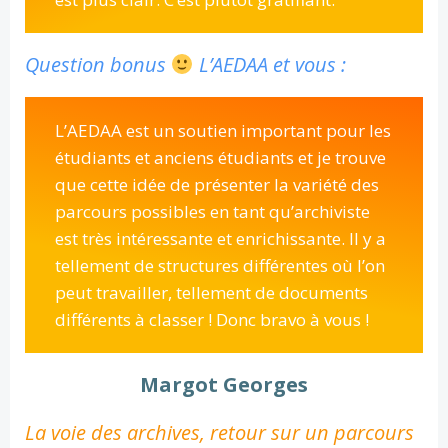
Question bonus
L’AEDAA et vous :
L’AEDAA est un soutien important pour les
étudiants et anciens étudiants et je trouve
que cette idée de présenter la variété des
parcours possibles en tant qu’archiviste
est très intéressante et enrichissante. Il y a
tellement de structures différentes où l’on
peut travailler, tellement de documents
différents à classer ! Donc bravo à vous !
Margot Georges
La voie des archives, retour sur un parcours