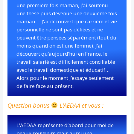
une première fois maman, j’ai soutenu
une thèse puis devenue une deuxième fois
maman…. J’ai découvert que carrière et vie
personnelle ne sont pas déliées et ne
peuvent être pensées séparément (tout du
moins quand on est une femme). J’ai
découvert qu’aujourd’hui en France, le
travail salarié est difficilement conciliable
avec le travail domestique et éducatif…
Alors pour le moment j’essaye seulement
de faire face au présent.
Question bonus
L’AEDAA et vous :
L’AEDAA représente d’abord pour moi de
beaux souvenirs mais aussi une