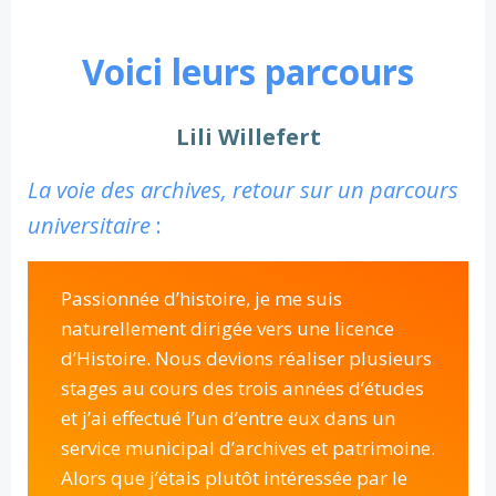
Voici leurs parcours
Lili Willefert
La voie des archives, retour sur un parcours
universitaire
:
Passionnée d’histoire, je me suis
naturellement dirigée vers une licence
d’Histoire. Nous devions réaliser plusieurs
stages au cours des trois années d’études
et j’ai effectué l’un d’entre eux dans un
service municipal d’archives et patrimoine.
Alors que j’étais plutôt intéressée par le